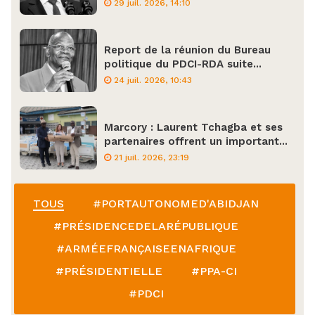
29 juil. 2026, 14:10
Report de la réunion du Bureau
politique du PDCI-RDA suite...
24 juil. 2026, 10:43
Marcory : Laurent Tchagba et ses
partenaires offrent un important...
21 juil. 2026, 23:19
TOUS
#PORTAUTONOMED'ABIDJAN
#PRÉSIDENCEDELARÉPUBLIQUE
#ARMÉEFRANÇAISEENAFRIQUE
#PRÉSIDENTIELLE
#PPA-CI
#PDCI