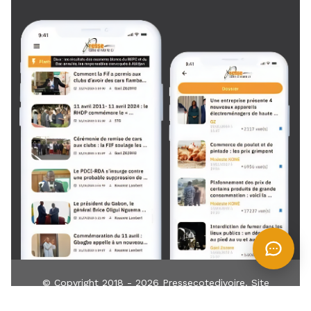
© Copyright 2018 - 2026
Pressecotedivoire
. Site
développé par
TIN
IT
Z