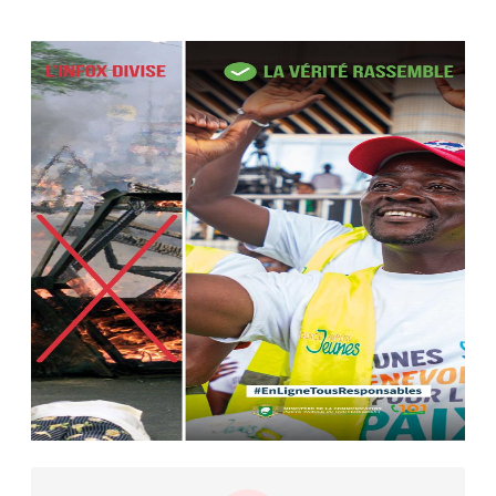
Le ministre de la Défense Sadio
Camara tué lors d’attaques...
AIP
22 avr. 2026, 16:41
Des bureaux ravagés dans un
incendie survenu à la mairie...
AIP
10 avr. 2026, 09:48
Nommé Médiateur de la
République, Gaoussou Touré prend
officiellement fonction
AIP
13 mars 2026, 10:43
Nécrologie : décès de Guillaume
Houphouët-Boigny, fils du Père
fondateur...
AIP
18 févr. 2026, 04:39