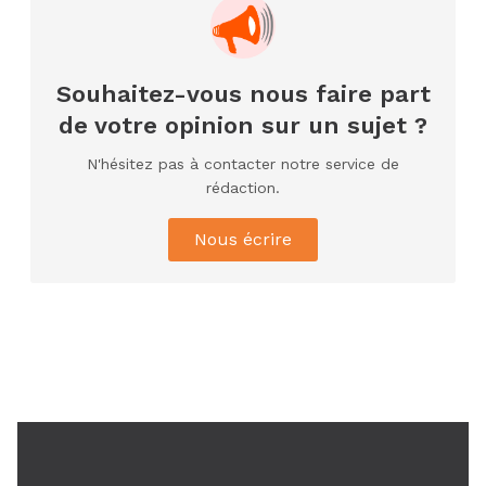
12ᵉ Congrès ordinaire de l’UNJCI: la
campagne électorale reprend du...
AIP
Souhaitez-vous nous faire part
1 févr. 2026, 04:09
Quatorze morts et 21 blessés dans
de votre opinion sur un sujet ?
un accident de la...
N'hésitez pas à contacter notre service de
rédaction.
Nous écrire