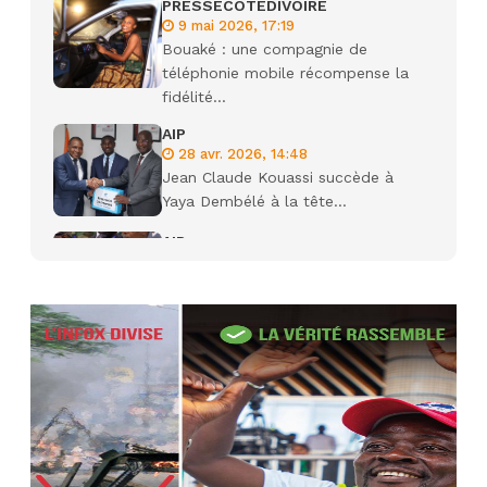
PRESSECOTEDIVOIRE
9 mai 2026, 17:19
Bouaké : une compagnie de
téléphonie mobile récompense la
fidélité...
AIP
28 avr. 2026, 14:48
Jean Claude Kouassi succède à
Yaya Dembélé à la tête...
AIP
27 avr. 2026, 09:30
Le ministre de la Défense Sadio
Camara tué lors d’attaques...
AIP
22 avr. 2026, 16:41
Des bureaux ravagés dans un
incendie survenu à la mairie...
AIP
10 avr. 2026, 09:48