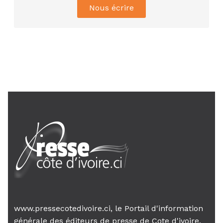
Nous écrire
de l’UNJCI appelle à une...
AIP
24 janv. 2026, 21:21
Le Premier ministre Mambé engage
son gouvernement sur la rigueur...
www.pressecotedivoire.ci, le Portail d'information
générale des éditeurs de presse de Cote d'ivoire.