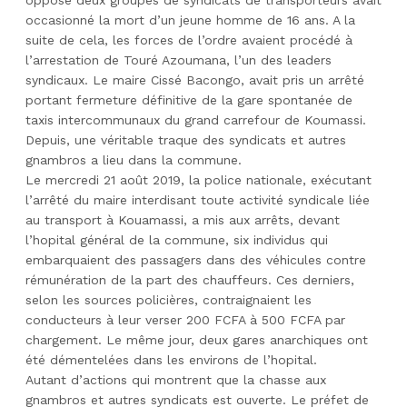
opposé deux groupes de syndicats de transporteurs avait
occasionné la mort d’un jeune homme de 16 ans. A la
suite de cela, les forces de l’ordre avaient procédé à
l’arrestation de Touré Azoumana, l’un des leaders
syndicaux. Le maire Cissé Bacongo, avait pris un arrêté
portant fermeture définitive de la gare spontanée de
taxis intercommunaux du grand carrefour de Koumassi.
Depuis, une véritable traque des syndicats et autres
gnambros a lieu dans la commune.
Le mercredi 21 août 2019, la police nationale, exécutant
l’arrêté du maire interdisant toute activité syndicale liée
au transport à Kouamassi, a mis aux arrêts, devant
l’hopital général de la commune, six individus qui
embarquaient des passagers dans des véhicules contre
rémunération de la part des chauffeurs. Ces derniers,
selon les sources policières, contraignaient les
conducteurs à leur verser 200 FCFA à 500 FCFA par
chargement. Le même jour, deux gares anarchiques ont
été démentelées dans les environs de l’hopital.
Autant d’actions qui montrent que la chasse aux
gnambros et autres syndicats est ouverte. Le préfet de