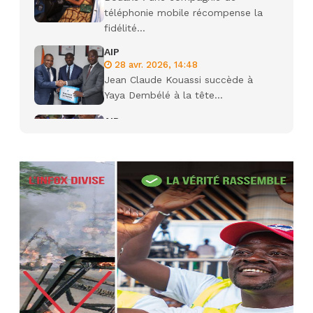
téléphonie mobile récompense la
fidélité...
AIP
28 avr. 2026, 14:48
Jean Claude Kouassi succède à
Yaya Dembélé à la tête...
AIP
27 avr. 2026, 09:30
Le ministre de la Défense Sadio
Camara tué lors d’attaques...
AIP
22 avr. 2026, 16:41
Des bureaux ravagés dans un
incendie survenu à la mairie...
AIP
10 avr. 2026, 09:48
Nommé Médiateur de la
République, Gaoussou Touré prend