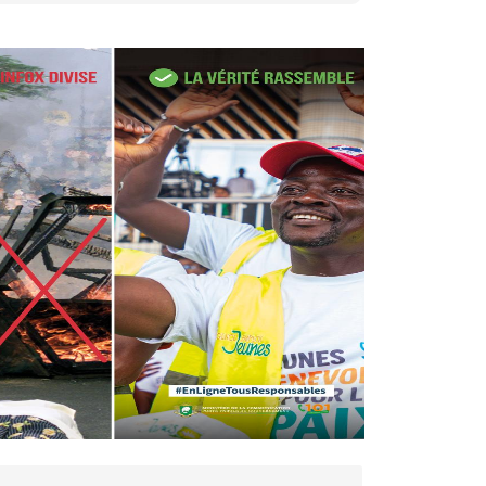
27 avr. 2026, 09:30
Le ministre de la Défense
Sadio Camara tué lors
d’attaques...
AIP
22 avr. 2026, 16:41
Des bureaux ravagés dans un
incendie survenu à la mairie...
AIP
10 avr. 2026, 09:48
Nommé Médiateur de la
République, Gaoussou Touré
prend officiellement fonction
AIP
13 mars 2026, 10:43
Nécrologie : décès de
Guillaume Houphouët-Boigny,
fils du Père fondateur...
AIP