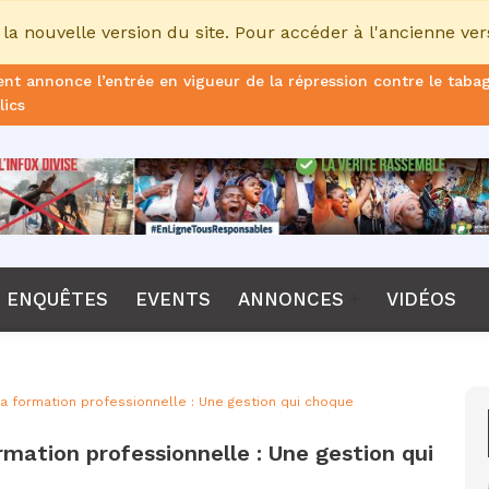
la nouvelle version du site. Pour accéder à l'ancienne ver
nt annonce l’entrée en vigueur de la répression contre le taba
lics
ans de prison ferme pour le DG, plus de 51 milliards FCFA d’ame
once le non-renouvellement du contrat d'Emerse Faé à la tête d
dane, nouveau sélectionneur de l’équipe de France
Diomaye Faye lance son parti “Kiiraay, les Patriotes républicain
ENQUÊTES
EVENTS
ANNONCES
VIDÉOS
a CPI, Karim Khan, démis de ses fonctions par les États parties
F annonce que la compétition passera de 24 à 28 équipes
 formation professionnelle : Une gestion qui choque
tant Bombet, ancien ministre de l'Intérieur est décédé à l'âge 
mation professionnelle : Une gestion qui
me le lancement de l’ECO en 2027 et accélère son agenda