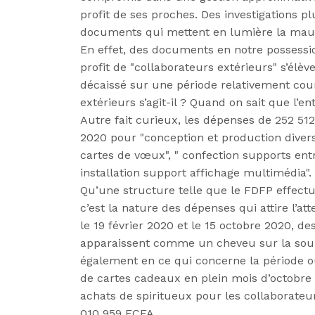
profit de ses proches. Des investigations 
documents qui mettent en lumière la mauva
En effet, des documents en notre possessio
profit de "collaborateurs extérieurs" s’él
décaissé sur une période relativement cour
extérieurs s’agit-il ? Quand on sait que l’
Autre fait curieux, les dépenses de 252 5
2020 pour "conception et production divers 
cartes de vœux", " confection supports ent
installation support affichage multimédia".
Qu’une structure telle que le FDFP effectu
c’est la nature des dépenses qui attire l’a
le 19 février 2020 et le 15 octobre 2020, 
apparaissent comme un cheveu sur la sou
également en ce qui concerne la période où
de cartes cadeaux en plein mois d’octobr
achats de spiritueux pour les collaborateu
010 959 FCFA.