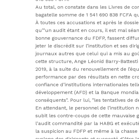
Au total, on constate dans les Livres de co
bagatelle somme de 1 541 690 838 FCFA qu
À toutes ces accusations et après le dossie
qu’"un audit étant en cours, il est mal séa
bonne gouvernance du FDFP, fassent diffus
jeter le discrédit sur l’institution et ses d
journaux autres que celui qui a mis au go
cette structure, Ange Léonid Barry-Battest
2019, à la suite du renouvellement de l’éq
performance par des résultats en nette cro
confiance d’institutions internationales tel
développement (AFD) et la Banque mondiale
conséquents". Pour lui, "les tentatives de 
En attendant, le personnel de l’institution
subit les contre-coups de cette mauvaise 
l'audit commandité par la HABG et exécuté 
la suspicion au FDFP et même à la chasse a
cyclone des dirigeants et suspecté d'être l