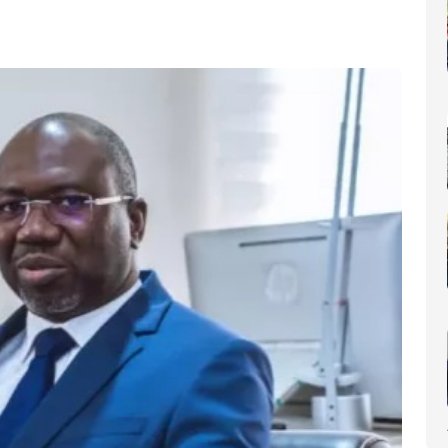
nomique(AIP)
La Côte d'Ivoire occupe le 6ème rang africain et la 31e place m