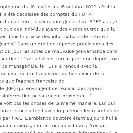
mpte que du 19 février au 15 octobre 2020, c’est la
i a été décaissée des comptes du FDFP.
r du confrère, le secrétaire général du FDFP a jugé
nt que des individus ayant des visées autres que la
er dans la presse des informations de nature à
irigeants". Dans un droit de réponse publié dans des
ût du jour les actes de mauvaise gouvernance dans
i soutient : "Nous faisons remarquer que depuis mai
uipe managériale, le FDFP a renoué avec la
issance, ce qui lui permet de bénéficier de la
les que l’Agence française de
 (BM) qui envisagent de réaliser des appuis
désinformation ne sauraient prospérer …".
 ne voit pas les choses de la même manière. Lui qui
gouvernance attend avec impatience les résultats de
par l'IGE. L'ambiance délétère étant aujourd'hui à
ux sorcières, tout le monde est dans l'œil du
a personne qui livre documents et informations à la