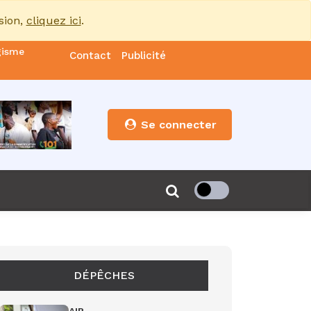
sion,
cliquez ici
.
gisme
Contact
Publicité
nde
es
Se connecter
s”
de 85
DÉPÊCHES