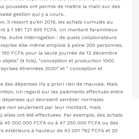
plus poussées ont permis de mettre la main sur des
ise gestion qui y a cours.
n, il ressort qu’en 2019, les achats cumulés au
èvent à 1 581 721 905 FCFA. Un montant faramineux
te. Autre interrogation : de quels collaborateurs
entreprise elle-même emploie à peine 200 personnes.
12 150 FCFA pour la seule journée de 12 décembre
objets" (4 fois), "conception et production 1000
reprises étrennées 2020" et " conception et
e des dépenses n’a a priori rien de mauvais. Mais
ttention. Un regard sur les paiements effectués entre
des dépenses qui devraient sembler normales
pe non seulement par leur montant, mais
 elles ont été effectuées. Par exemple, des achats
e à 45 000 000 FCFA ou à 47 250 000 FCFA ou des
rs extérieurs à hauteur de 43 001 762 FCFA et 20