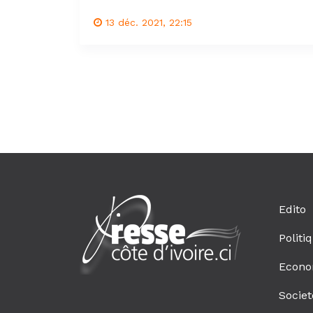
13 déc. 2021, 22:15
Edito
Politi
Econo
Societ