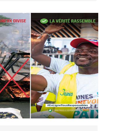
27 avr. 2026, 09:30
Le ministre de la Défense
Sadio Camara tué lors
d’attaques...
AIP
22 avr. 2026, 16:41
Des bureaux ravagés dans un
incendie survenu à la mairie...
AIP
10 avr. 2026, 09:48
Nommé Médiateur de la
République, Gaoussou Touré
prend officiellement fonction
AIP
13 mars 2026, 10:43
Nécrologie : décès de
Guillaume Houphouët-Boigny,
fils du Père fondateur...
AIP