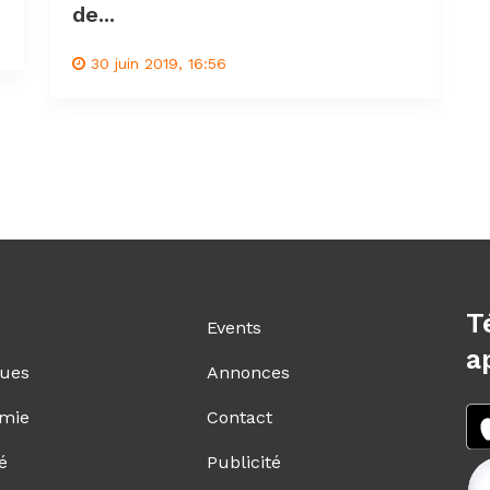
de...
30 juin 2019, 16:56
T
Events
a
ques
Annonces
mie
Contact
é
Publicité