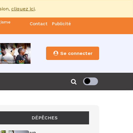
sion,
cliquez ici
.
gisme
Contact
Publicité
nde
es
Se connecter
s”
de 85
DÉPÊCHES