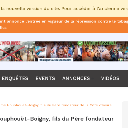
la nouvelle version du site. Pour accéder à l'ancienne ver
nt annonce l’entrée en vigueur de la répression contre le taba
lics
ans de prison ferme pour le DG, plus de 51 milliards FCFA d’ame
once le non-renouvellement du contrat d'Emerse Faé à la tête d
dane, nouveau sélectionneur de l’équipe de France
Diomaye Faye lance son parti “Kiiraay, les Patriotes républicain
ENQUÊTES
EVENTS
ANNONCES
VIDÉOS
a CPI, Karim Khan, démis de ses fonctions par les États parties
F annonce que la compétition passera de 24 à 28 équipes
ume Houphouët-Boigny, fils du Père fondateur de la Côte d’Ivoire
tant Bombet, ancien ministre de l'Intérieur est décédé à l'âge 
Houphouët-Boigny, fils du Père fondateur
me le lancement de l’ECO en 2027 et accélère son agenda