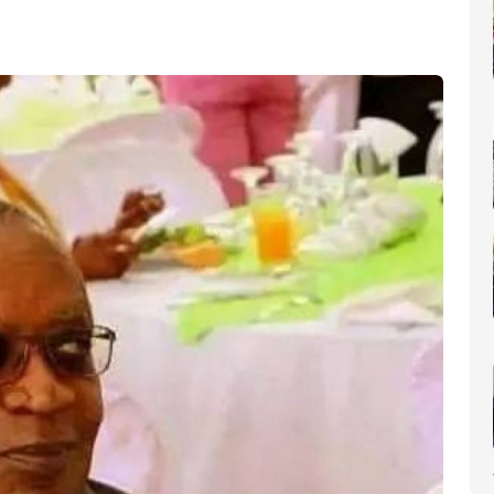
nomique(AIP)
La Côte d'Ivoire occupe le 6ème rang africain et la 31e place m