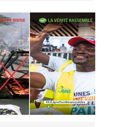
27 avr. 2026, 09:30
Le ministre de la Défense
Sadio Camara tué lors
d’attaques...
AIP
22 avr. 2026, 16:41
Des bureaux ravagés dans un
incendie survenu à la mairie...
AIP
10 avr. 2026, 09:48
Nommé Médiateur de la
République, Gaoussou Touré
prend officiellement fonction
AIP
13 mars 2026, 10:43
Nécrologie : décès de
Guillaume Houphouët-Boigny,
fils du Père fondateur...
AIP