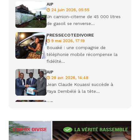
AIP
24 juin 2026, 05:55
Un camion-citerne de 45 000 litres
de gasoil se renverse...
PRESSECOTEDIVOIRE
9 mai 2026, 17:19
Bouaké : une compagnie de
téléphonie mobile récompense la
fidélité...
AIP
28 avr. 2026, 14:48
Jean Claude Kouassi succède à
Yaya Dembélé à la tête...
AIP
27 avr. 2026, 09:30
Le ministre de la Défense Sadio
Camara tué lors d’attaques...
AIP
22 avr. 2026, 16:41