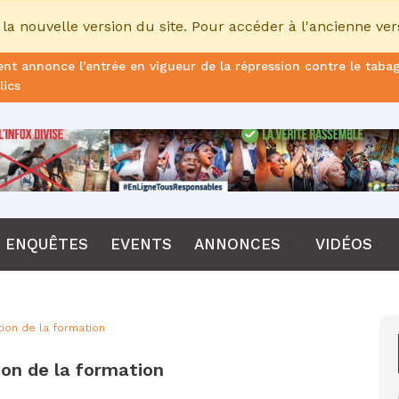
la nouvelle version du site. Pour accéder à l'ancienne ver
nt annonce l’entrée en vigueur de la répression contre le taba
lics
ans de prison ferme pour le DG, plus de 51 milliards FCFA d’ame
once le non-renouvellement du contrat d'Emerse Faé à la tête d
dane, nouveau sélectionneur de l’équipe de France
Diomaye Faye lance son parti “Kiiraay, les Patriotes républicain
ENQUÊTES
EVENTS
ANNONCES
VIDÉOS
a CPI, Karim Khan, démis de ses fonctions par les États parties
F annonce que la compétition passera de 24 à 28 équipes
ation de la formation
tant Bombet, ancien ministre de l'Intérieur est décédé à l'âge 
tion de la formation
me le lancement de l’ECO en 2027 et accélère son agenda