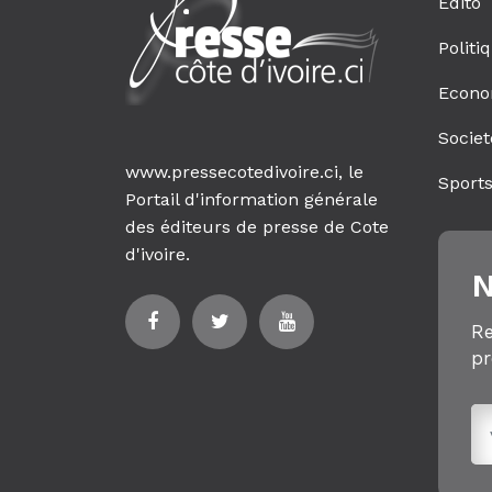
Edito
Politi
Econo
Societ
www.pressecotedivoire.ci, le
Sport
Portail d'information générale
des éditeurs de presse de Cote
d'ivoire.
N
Re
pr