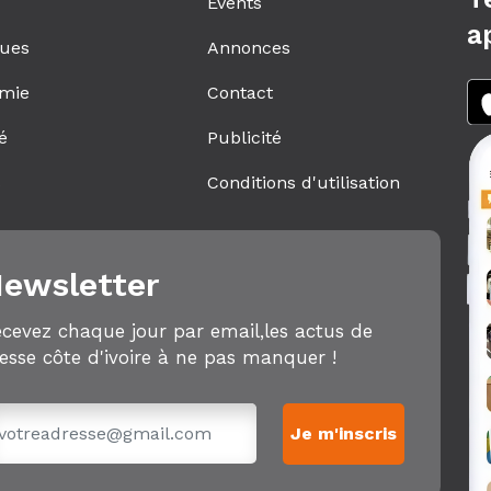
Events
a
ques
Annonces
mie
Contact
é
Publicité
s
Conditions d'utilisation
ewsletter
cevez chaque jour par email,les actus de
esse côte d'ivoire à ne pas manquer !
Je m'inscris