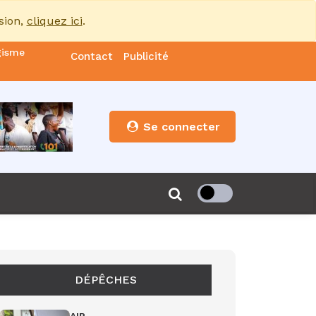
sion,
cliquez ici
.
gisme
Contact
Publicité
nde
es
Se connecter
s”
de 85
DÉPÊCHES