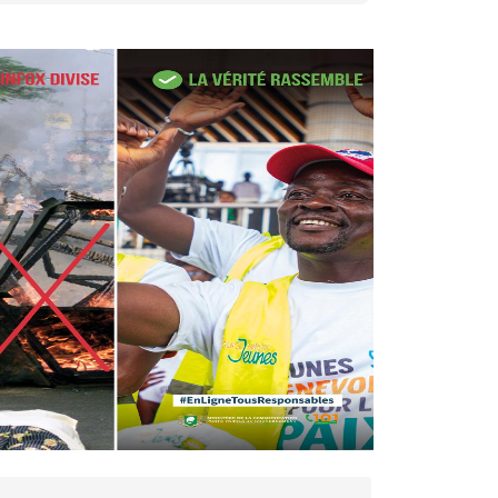
27 avr. 2026, 09:30
Le ministre de la Défense
Sadio Camara tué lors
d’attaques...
AIP
22 avr. 2026, 16:41
Des bureaux ravagés dans un
incendie survenu à la mairie...
AIP
10 avr. 2026, 09:48
Nommé Médiateur de la
République, Gaoussou Touré
prend officiellement fonction
AIP
13 mars 2026, 10:43
Nécrologie : décès de
Guillaume Houphouët-Boigny,
fils du Père fondateur...
AIP