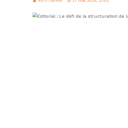
Koffi camille
27 mai 2025, 21:02
d’intégration éco
Classement FIFA: 