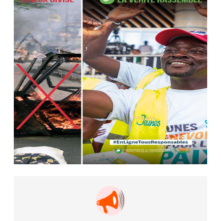
AIP
22 avr. 2026, 16:41
Des bureaux ravagés dans un
incendie survenu à la mairie...
AIP
10 avr. 2026, 09:48
Nommé Médiateur de la
République, Gaoussou Touré prend
officiellement fonction
AIP
13 mars 2026, 10:43
Nécrologie : décès de Guillaume
Houphouët-Boigny, fils du Père
fondateur...
AIP
18 févr. 2026, 04:39
12ᵉ Congrès ordinaire de l’UNJCI: la
campagne électorale reprend du...
AIP