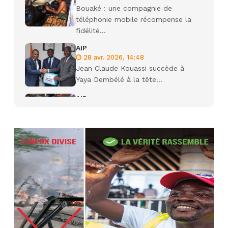
Bouaké : une compagnie de
téléphonie mobile récompense la
fidélité...
AIP
28 avr. 2026, 14:48
Jean Claude Kouassi succède à
Yaya Dembélé à la tête...
AIP
27 avr. 2026, 09:30
Le ministre de la Défense Sadio
Camara tué lors d’attaques...
AIP
22 avr. 2026, 16:41
Des bureaux ravagés dans un
incendie survenu à la mairie...
AIP
10 avr. 2026, 09:48
Nommé Médiateur de la