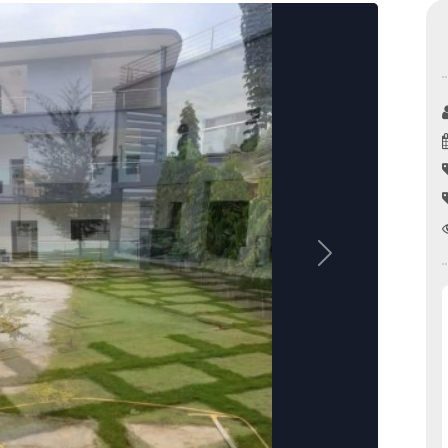
nomique(AIP)
La Côte d'Ivoire occupe le 6ème rang africain et la 31e place m
Next