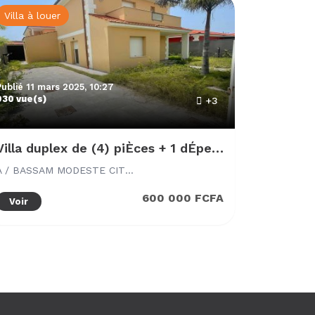
Villa à louer
Publié 11 mars 2025, 10:27
930 vue(s)
+3
Villa duplex de (4) piÈces + 1 dÉpendance haut standing
A / BASSAM MODESTE CITÉ ITALIA
600 000 FCFA
Voir