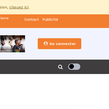
sion,
cliquez ici
.
gisme
Contact
Publicité
nde
es
Se connecter
s”
de 85