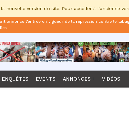
la nouvelle version du site. Pour accéder à l'ancienne ver
nt annonce l’entrée en vigueur de la répression contre le taba
lics
ans de prison ferme pour le DG, plus de 51 milliards FCFA d’ame
once le non-renouvellement du contrat d'Emerse Faé à la tête d
dane, nouveau sélectionneur de l’équipe de France
Diomaye Faye lance son parti “Kiiraay, les Patriotes républicain
ENQUÊTES
EVENTS
ANNONCES
VIDÉOS
a CPI, Karim Khan, démis de ses fonctions par les États parties
F annonce que la compétition passera de 24 à 28 équipes
tant Bombet, ancien ministre de l'Intérieur est décédé à l'âge 
me le lancement de l’ECO en 2027 et accélère son agenda