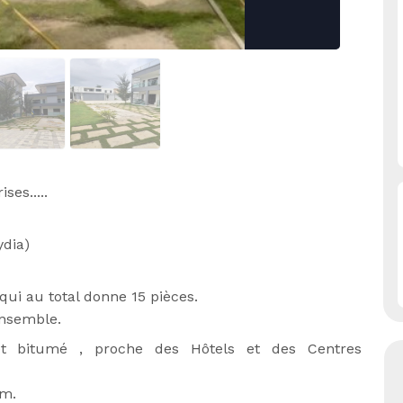
es.....
ydia)
ui au total donne 15 pièces.
ensemble.
 et bitumé , proche des Hôtels et des Centres 
am.