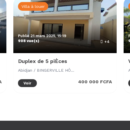
Villa à louer
Publié 21 mars 2025, 15:19
908 vue(s)
+4
Duplex de 5 piÈces
Abidjan / BINGERVILLE HÔPITAL MÈRE ENFANT
A
400 000 FCFA
Voir