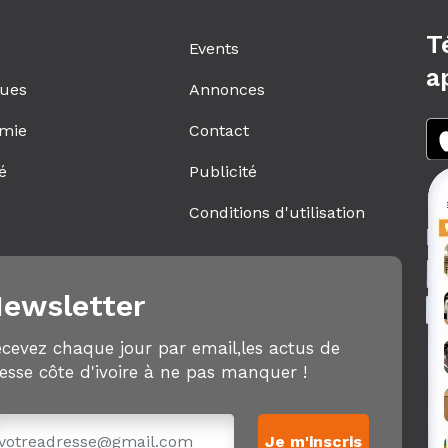
T
Events
a
ques
Annonces
mie
Contact
é
Publicité
s
Conditions d'utilisation
ewsletter
cevez chaque jour par email,les actus de
esse côte d'ivoire à ne pas manquer !
Je m'inscris