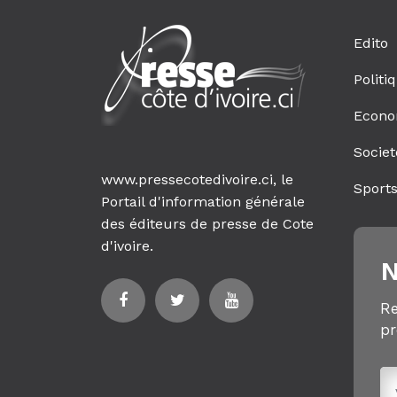
Edito
Politi
Econo
Societ
www.pressecotedivoire.ci, le
Sport
Portail d'information générale
des éditeurs de presse de Cote
d'ivoire.
N
Re
pr