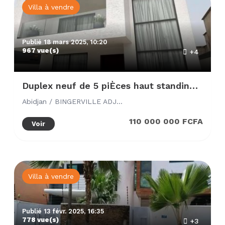
Villa à vendre
Publié 18 mars 2025, 10:20
967 vue(s)
+4
Duplex neuf de 5 piÈces haut standing p
Abidjan / BINGERVILLE ADJIN SECTEUR DE LA CITÉ ADDOHA
110 000 000 FCFA
Voir
Villa à vendre
Publié 13 févr. 2025, 16:35
778 vue(s)
+3