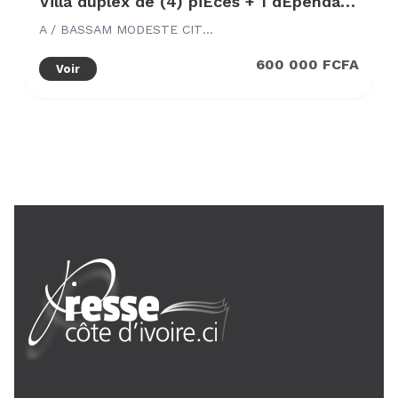
Villa duplex de (4) piÈces + 1 dÉpendance haut standing
A / BASSAM MODESTE CITÉ ITALIA
600 000 FCFA
Voir