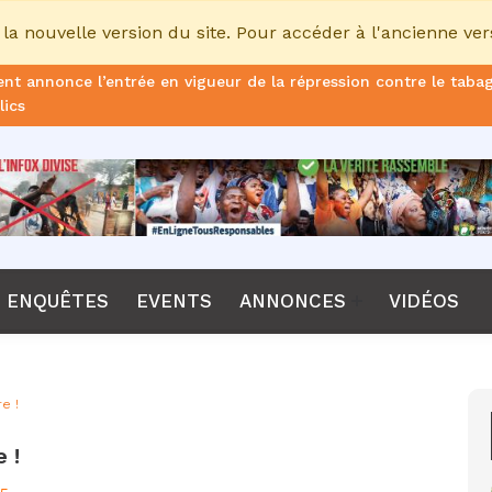
la nouvelle version du site. Pour accéder à l'ancienne ver
nt annonce l’entrée en vigueur de la répression contre le taba
lics
ans de prison ferme pour le DG, plus de 51 milliards FCFA d’ame
once le non-renouvellement du contrat d'Emerse Faé à la tête d
dane, nouveau sélectionneur de l’équipe de France
Diomaye Faye lance son parti “Kiiraay, les Patriotes républicain
ENQUÊTES
EVENTS
ANNONCES
VIDÉOS
a CPI, Karim Khan, démis de ses fonctions par les États parties
F annonce que la compétition passera de 24 à 28 équipes
e !
tant Bombet, ancien ministre de l'Intérieur est décédé à l'âge 
 !
me le lancement de l’ECO en 2027 et accélère son agenda