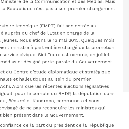
Ministère de la Communication et des Médias.
Mais
e la République
n’est pas à son premier changement
aratoire technique (EMPT) fait son entrée au
é auprès du chef de l’Etat en charge de la
s jeunes. Nous étions le 13 mai
2015. Quelques mois
ient ministre à part entière chargé de la promotion
 service civique.
Sidi Touré est nommé, en juillet
s médias et désigné porte-parole du Gouvernement.
 et du Centre d’étude diplomatique et stratégique
males et halieutiques au sein du premier
Achi.
Alors que les récentes élections législatives
riguait, pour le compte du RHDP, la députation dans
nou,
Béoumi et Kondrobo, communes et sous-
envisagé de ne pas reconduire les
ministres qui
t bien
présent dans le Gouvernement.
onfiance de la part du président de la République