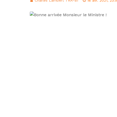
Charles Lambert TRA-BI
18 avr. 2021, 23:
d’intégration éco
Classement FIFA: 