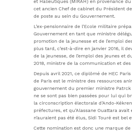
et Halieutiques (MIRAH) en
provenance du 
cet ancien Chef de cabinet du Président d
de poste au sein du Gouvernement.
L’ex-pensionnaire de l’Ecole militaire prép
Gouvernement en tant que ministre
délégu
promotion de
la jeunesse et de l’emploi de
plus tard, c’est-à-dire en janvier 2016, il
dev
de la jeunesse, de l’emploi des jeunes et du
2018, ministre de la communication et de
Depuis avril 2021, ce diplômé de HEC Paris
de Paris est le ministre des
ressources ani
gouvernement du premier ministre Patrck 
ne se sont pas bien
passées pour lui qui b
la circonscription électorale d’Ando-Kékre
préfectures, et
qu’Alassane Ouattara avait 
n’auraient pas été élus, Sidi Touré est bel e
Cette nomination est donc une marque de c