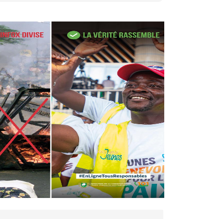
27 avr. 2026, 09:30
Le ministre de la Défense
Sadio Camara tué lors
d’attaques...
AIP
22 avr. 2026, 16:41
Des bureaux ravagés dans un
incendie survenu à la mairie...
AIP
10 avr. 2026, 09:48
Nommé Médiateur de la
République, Gaoussou Touré
prend officiellement fonction
AIP
13 mars 2026, 10:43
Nécrologie : décès de
Guillaume Houphouët-Boigny,
fils du Père fondateur...
AIP