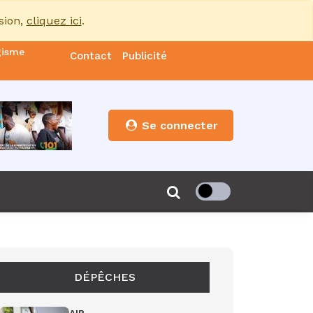
sion,
cliquez ici
.
gisme
Contact
Publicité
nde
es
Se connecter
s”
de 85
DÉPÊCHES