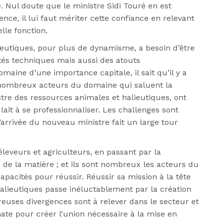
. Nul doute que le ministre Sidi Touré en est
nce, il lui faut mériter cette confiance en relevant
le fonction.
ieutiques, pour plus de dynamisme, a besoin d’être
ités techniques mais
aussi des atouts
aine d’une importance capitale, il sait qu’il y a
e nombreux acteurs du domaine qui
saluent la
tre des ressources animales et halieutiques, ont
 lait à se professionnaliser.
Les challenges sont
l’arrivée du nouveau ministre fait un large tour
éleveurs et agriculteurs, en passant par la
y a de la matière ; et ils sont nombreux les
acteurs du
capacités
pour réussir. Réussir sa mission à la tête
alieutiques passe inéluctablement par la
création
euses divergences sont à relever dans le secteur et
ate pour créer l’union nécessaire à la mise
en