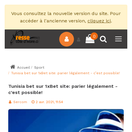
Vous consultez la nouvelle version du site. Pour
accéder à l'ancienne version,
cliquez ici
.
0
Accueil
Sport
Tunisia bet sur 1xBet site: parier légalement - c’est possible!
Tunisia bet sur 1xBet site: parier légalement -
c’est possible!
Sercom
2 avr. 2021, 11:54