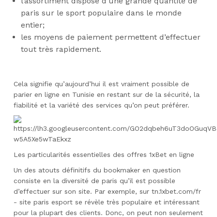
l’assortiment dispose d’une grande quantité de
paris sur le sport populaire dans le monde
entier;
les moyens de paiement permettent d’effectuer
tout très rapidement.
Cela signifie qu’aujourd’hui il est vraiment possible de
parier en ligne en Tunisie en restant sur de la sécurité, la
fiabilité et la variété des services qu’on peut préférer.
Les particularités essentielles des offres 1xBet en ligne
Un des atouts définitifs du bookmaker en question
consiste en la diversité de paris qu’il est possible
d’effectuer sur son site. Par exemple, sur
tn.1xbet.com/fr
- site paris esport
se révèle très populaire et intéressant
pour la plupart des clients. Donc, on peut non seulement