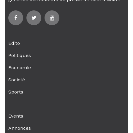
Edito
Politiques
Economie
Societé
Sports
Events
Annonces