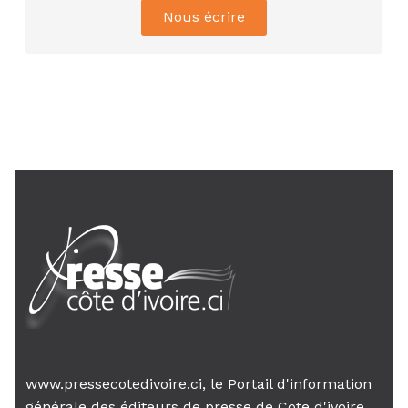
Week-end des Ebony: le président
Nous écrire
de l’UNJCI appelle à une...
AIP
24 janv. 2026, 21:21
Le Premier ministre Mambé engage
son gouvernement sur la rigueur...
www.pressecotedivoire.ci, le Portail d'information
générale des éditeurs de presse de Cote d'ivoire.