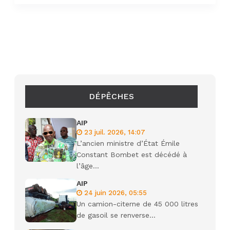
DÉPÊCHES
AIP
23 juil. 2026, 14:07
L’ancien ministre d’État Émile
Constant Bombet est décédé à
l’âge...
AIP
24 juin 2026, 05:55
Un camion-citerne de 45 000 litres
de gasoil se renverse...