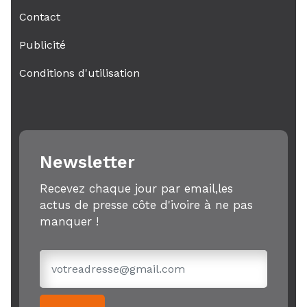
Contact
Publicité
Conditions d'utilisation
Newsletter
Recevez chaque jour par email,les
actus de presse côte d'ivoire à ne pas
manquer !