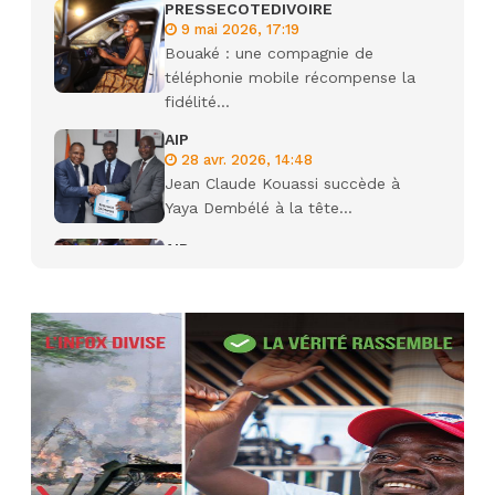
PRESSECOTEDIVOIRE
9 mai 2026, 17:19
Bouaké : une compagnie de
téléphonie mobile récompense la
fidélité...
AIP
28 avr. 2026, 14:48
Jean Claude Kouassi succède à
Yaya Dembélé à la tête...
AIP
27 avr. 2026, 09:30
Le ministre de la Défense Sadio
Camara tué lors d’attaques...
AIP
22 avr. 2026, 16:41
Des bureaux ravagés dans un
incendie survenu à la mairie...
AIP
10 avr. 2026, 09:48