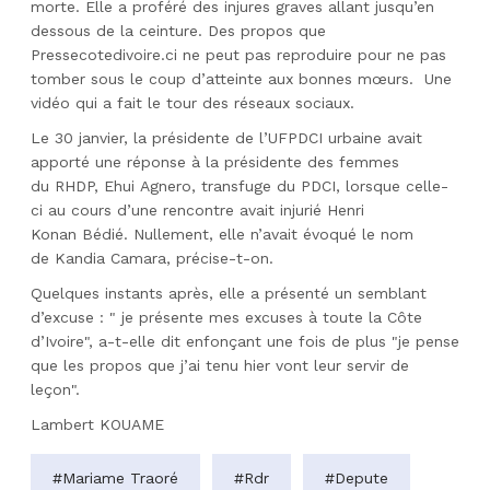
morte.
Elle a proféré des injures graves allant jusqu’en
dessous de la ceinture.
Des propos que
P
ressecotedivoire
.
ci
ne peut pas reproduire pour ne pas
tomber sous le coup d’atteinte aux bonnes mœurs.
Une
vidéo qui a fait le tour des réseaux sociaux.
Le 30 janvier, la présidente de l’
UFPDCI
urbaine avait
apporté une réponse à la présidente des femmes
du
RHDP
,
Ehui
Agnero
, transfuge du
PDCI
, lorsque celle-
ci au cours d’une rencontre avait injurié Henri
Konan
Bédié
.
Nullement, elle n’avait évoqué le nom
de
Kandia
Camara
, précise-t-on.
Quelques instants après, elle a présenté un semblant
d’excuse :
" je présente mes excuses à toute la Côte
d’Ivoire", a-t-elle dit enfonçant une fois de plus "je pense
que les propos que j’ai
tenu
hier vont leur servir de
leçon".
Lambert KOUAME
#Mariame Traoré
#Rdr
#Depute