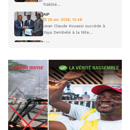
fidélité...
AIP
28 avr. 2026, 14:48
Jean Claude Kouassi succède à
Yaya Dembélé à la tête...
AIP
27 avr. 2026, 09:30
Le ministre de la Défense Sadio
Camara tué lors d’attaques...
AIP
22 avr. 2026, 16:41
Des bureaux ravagés dans un
incendie survenu à la mairie...
AIP
10 avr. 2026, 09:48
Nommé Médiateur de la
République, Gaoussou Touré prend
officiellement fonction