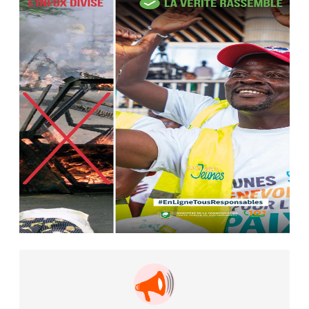
AIP
22 avr. 2026, 16:41
Des bureaux ravagés dans un
incendie survenu à la mairie...
AIP
10 avr. 2026, 09:48
Nommé Médiateur de la
République, Gaoussou Touré prend
officiellement fonction
AIP
13 mars 2026, 10:43
Nécrologie : décès de Guillaume
Houphouët-Boigny, fils du Père
fondateur...
AIP
18 févr. 2026, 04:39
12ᵉ Congrès ordinaire de l’UNJCI: la
campagne électorale reprend du...