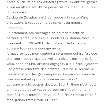
Après plusieurs heures d’interrogatoire, ils ont été gardés
à vue en attendant d’être présentés, ce matin, au bureau
du procureur.
Ce duo du Zouglou a été convoqué à la suite d’une
prestation, à Yopougon, précisément au maquis
l’Internat.
En attendant, les messages de soutien fusent de
partout. Après Charles Blé Goudé et Guillaume Soro, le
président du PDCI-RDA, Henri Konan Bédié, leur a
adressé tous ses encouragements.
"J’apporte tout mon soutien à ce groupe qui n’a fait que
dire tout haut ce que les Ivoiriens disent bas. Force à
vous, Yodé et Siro, artistes engagés", a-t-il écrit. Ajoutant
une phrase d’un titre des artistes : "On ne se réconcilie
pas en mettant les gens en prison. Le pays a besoin de
tous ses enfants pour la vraie réconciliation".
Le jeune artiste couper-décaler, Bébi Philippe n’est resté
en marge de cette vague de soutien : "A un moment
donné, il faut arrêter.. On va où à la fin ? Grosse force à
mes grands frères Yodé et Siro".