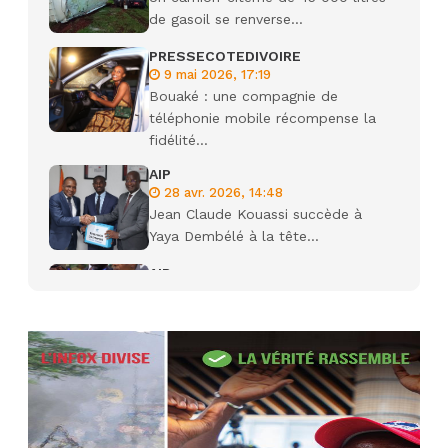
de gasoil se renverse...
PRESSECOTEDIVOIRE
9 mai 2026, 17:19
Bouaké : une compagnie de
téléphonie mobile récompense la
fidélité...
AIP
28 avr. 2026, 14:48
Jean Claude Kouassi succède à
Yaya Dembélé à la tête...
AIP
27 avr. 2026, 09:30
Le ministre de la Défense Sadio
Camara tué lors d’attaques...
AIP
22 avr. 2026, 16:41
Des bureaux ravagés dans un
incendie survenu à la mairie...