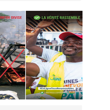
27 avr. 2026, 09:30
Le ministre de la Défense
Sadio Camara tué lors
d’attaques...
AIP
22 avr. 2026, 16:41
Des bureaux ravagés dans un
incendie survenu à la mairie...
AIP
10 avr. 2026, 09:48
Nommé Médiateur de la
République, Gaoussou Touré
prend officiellement fonction
AIP
13 mars 2026, 10:43
Nécrologie : décès de
Guillaume Houphouët-Boigny,
fils du Père fondateur...
AIP