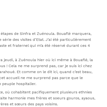
s étapes de Sinfra et Zuénoula. Bouaflé marquera,
série des visites d’Etat. J’ai été particulièrement
ste et fraternel qui m’a été réservé durant ces 4
fra jeudi, à Zuénoula hier où ici même à Bouaflé, la
ous ! Cela ne me surprend pas, car je suis ici chez
arahoué. Et comme on le dit ici, quand c’est beau,
, cet accueil ne me surprend pas parce que le
 peuple hospitalier.
e, où cohabitent pacifiquement plusieurs ethnies
rfaite harmonie mes frères et soeurs gouros, ayaous,
rères et sœurs des pays voisins.