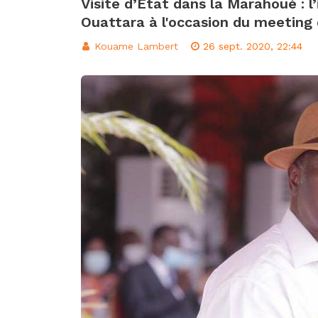
Visite d’Etat dans la Marahoué : l
d’intégration éco
Ouattara à l'occasion du meeting 
Classement FIFA: 
Kouame Lambert
26 sept. 2020, 22:44