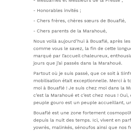
- Mesdames et Messieurs de la Presse ;
- Honorables invités ;
- Chers frères, chères sœurs de Bouaflé,
- Chers parents de la Marahoué,
Nous voilà aujourd’hui à Bouaflé, après le
comme vous le savez, la fin de cette longue 
marqué par l’accueil chaleureux, enthousia
jours que j’ai passés dans la Marahoué.
Partout où je suis passé, que ce soit à Sin
mobilisation était exceptionnelle. Merci à t
moi à Bouaflé ! Je suis chez moi dans la M
c’est la Marahoué et c’est chez nous ! Oui
peuple gouro est un peuple accueillant, un
Bouaflé est une zone fortement cosmopolit
depuis la nuit des temps. Ici, vivent en pa
yowrès, malinkés, sénoufos ainsi que nos f