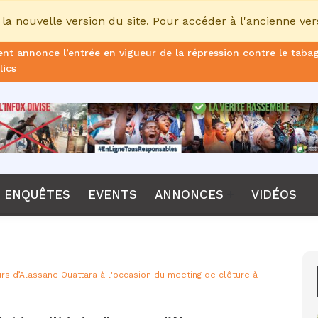
la nouvelle version du site. Pour accéder à l'ancienne ver
nt annonce l’entrée en vigueur de la répression contre le taba
lics
ans de prison ferme pour le DG, plus de 51 milliards FCFA d’ame
once le non-renouvellement du contrat d'Emerse Faé à la tête d
dane, nouveau sélectionneur de l’équipe de France
Diomaye Faye lance son parti “Kiiraay, les Patriotes républicain
ENQUÊTES
EVENTS
ANNONCES
VIDÉOS
a CPI, Karim Khan, démis de ses fonctions par les États parties
F annonce que la compétition passera de 24 à 28 équipes
ours d’Alassane Ouattara à l'occasion du meeting de clôture à
tant Bombet, ancien ministre de l'Intérieur est décédé à l'âge 
me le lancement de l’ECO en 2027 et accélère son agenda