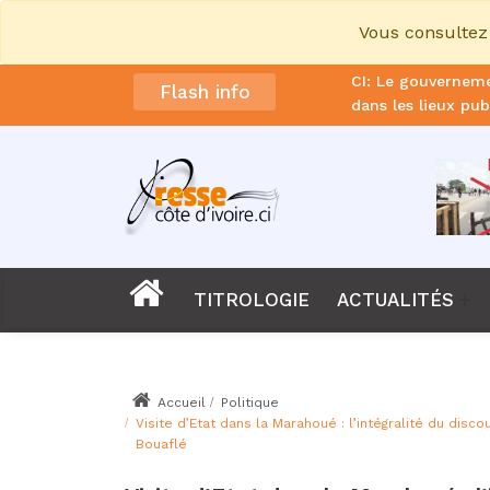
Vous consultez 
CI: Le gouverneme
Flash info
dans les lieux pub
Affaire KDS : 20 
contre la société
Foot : La FIF ann
Éléphants
Foot: Zinédine Zi
Sénégal: Bassirou 
TITROLOGIE
ACTUALITÉS
Le procureur de l
CAN 2027 : La CA
Accueil
Politique
Visite d’Etat dans la Marahoué : l’intégralité du disc
Deuil : Émile Cons
Bouaflé
ans
La CEDEAO confir