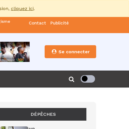
sion,
cliquez ici
.
gisme
Contact
Publicité
nde
es
Se connecter
s”
de 85
DÉPÊCHES