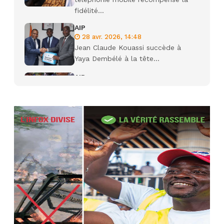
fidélité...
AIP
28 avr. 2026, 14:48
Jean Claude Kouassi succède à
Yaya Dembélé à la tête...
AIP
27 avr. 2026, 09:30
Le ministre de la Défense Sadio
Camara tué lors d’attaques...
AIP
22 avr. 2026, 16:41
Des bureaux ravagés dans un
incendie survenu à la mairie...
AIP
10 avr. 2026, 09:48
Nommé Médiateur de la
République, Gaoussou Touré prend
officiellement fonction