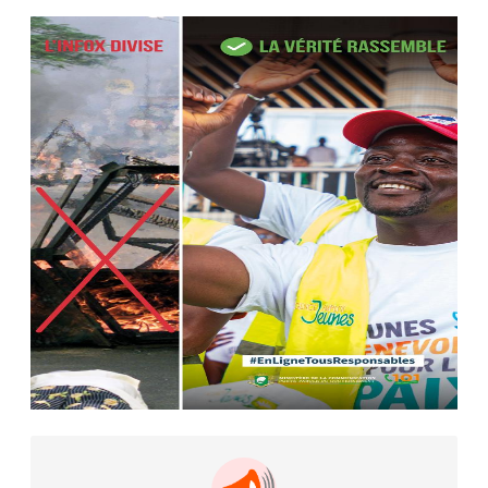
Camara tué lors d’attaques...
AIP
22 avr. 2026, 16:41
Des bureaux ravagés dans un
incendie survenu à la mairie...
AIP
10 avr. 2026, 09:48
Nommé Médiateur de la
République, Gaoussou Touré prend
officiellement fonction
AIP
13 mars 2026, 10:43
Nécrologie : décès de Guillaume
Houphouët-Boigny, fils du Père
fondateur...
AIP
18 févr. 2026, 04:39
12ᵉ Congrès ordinaire de l’UNJCI: la