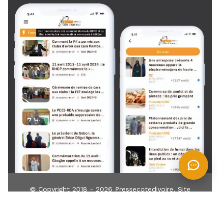
© Copyright 2018 - 2026
Pressecotedivoire
. Site
développé par
TIN
IT
Z