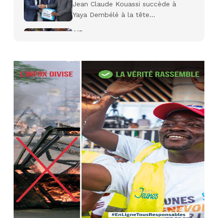
Jean Claude Kouassi succède à
Yaya Dembélé à la tête...
AIP
27 avr. 2026, 09:30
Le ministre de la Défense Sadio
Camara tué lors d’attaques...
AIP
22 avr. 2026, 16:41
Des bureaux ravagés dans un
incendie survenu à la mairie...
AIP
10 avr. 2026, 09:48
Nommé Médiateur de la
République, Gaoussou Touré prend
officiellement fonction
AIP
13 mars 2026, 10:43
Nécrologie : décès de Guillaume
Houphouët-Boigny, fils du Père