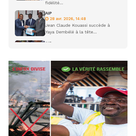
fidélité...
AIP
28 avr. 2026, 14:48
Jean Claude Kouassi succède à
Yaya Dembélé à la tête...
AIP
27 avr. 2026, 09:30
Le ministre de la Défense Sadio
Camara tué lors d’attaques...
AIP
22 avr. 2026, 16:41
Des bureaux ravagés dans un
incendie survenu à la mairie...
AIP
10 avr. 2026, 09:48
Nommé Médiateur de la
République, Gaoussou Touré prend
officiellement fonction