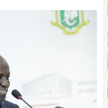
nomique(AIP)
La Côte d'Ivoire occupe le 6ème rang africain et la 31e place m