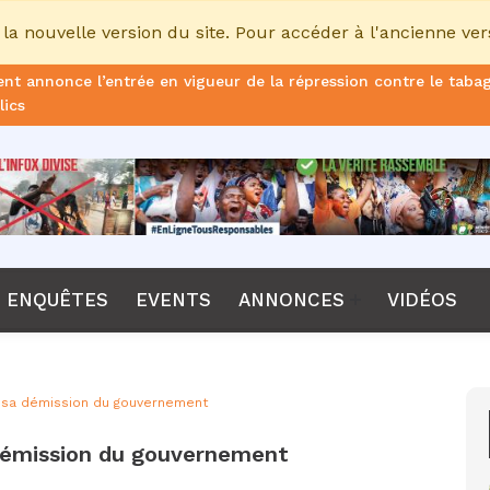
la nouvelle version du site. Pour accéder à l'ancienne ver
nt annonce l’entrée en vigueur de la répression contre le taba
lics
ans de prison ferme pour le DG, plus de 51 milliards FCFA d’ame
once le non-renouvellement du contrat d'Emerse Faé à la tête d
dane, nouveau sélectionneur de l’équipe de France
Diomaye Faye lance son parti “Kiiraay, les Patriotes républicain
ENQUÊTES
EVENTS
ANNONCES
VIDÉOS
a CPI, Karim Khan, démis de ses fonctions par les États parties
F annonce que la compétition passera de 24 à 28 équipes
 sa démission du gouvernement
tant Bombet, ancien ministre de l'Intérieur est décédé à l'âge 
démission du gouvernement
me le lancement de l’ECO en 2027 et accélère son agenda