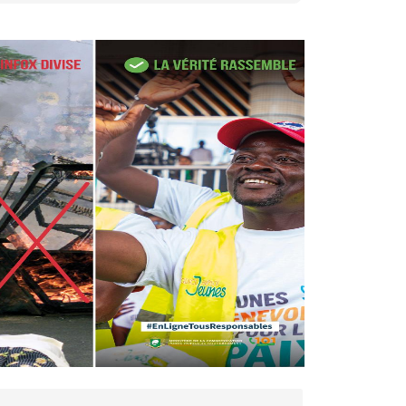
27 avr. 2026, 09:30
Le ministre de la Défense
Sadio Camara tué lors
d’attaques...
AIP
22 avr. 2026, 16:41
Des bureaux ravagés dans un
incendie survenu à la mairie...
AIP
10 avr. 2026, 09:48
Nommé Médiateur de la
République, Gaoussou Touré
prend officiellement fonction
AIP
13 mars 2026, 10:43
Nécrologie : décès de
Guillaume Houphouët-Boigny,
fils du Père fondateur...
AIP