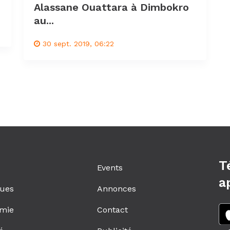
Alassane Ouattara à Dimbokro
au...
30 sept. 2019, 06:22
T
Events
a
ques
Annonces
mie
Contact