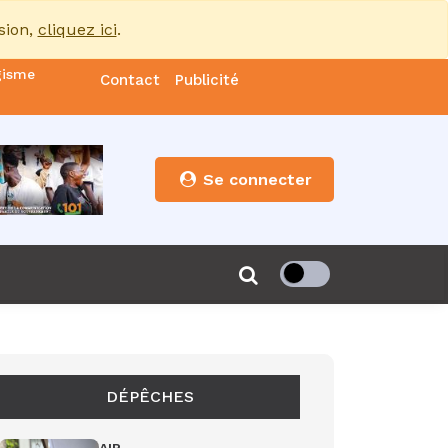
sion,
cliquez ici
.
gisme
Contact
Publicité
nde
es
Se connecter
s”
de 85
DÉPÊCHES