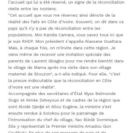
l’accueil qui lui a été réservé, un signe de la réconciliation
réelle entre les Ivoiriens.
"Cet accueil que vous me réservez ainsi dénote de la
réalité des faits en Côte d’Ivoire. Souvent, on dit dans ce
pays qu’il n’y a pas de réconciliation entre les
populations. Moi Kandia Camara, vous savez tous ici que
je suis RHDP. Mon président s’appelle Alassane Ouattara.
Mais, à chaque fois, on m’invite dans cette région. Je
viens même de recevoir une invitation spéciale des
parents de Laurent Gbagbo pour me rendre bientôt dans
le village de Mama après ma visite dans son village
maternel de Blouzon", a-t-elle indiqué. Pour elle, "c’est
la preuve indiscutable que la réconciliation en Côte
d’Ivoire est une réalité".
Accompagnée des secrétaires d’État Myss Belmonde
Dogo et Aimée Zebeyoux et de cadres de la région que
sont Alcide Djedjé et Allou Eugène, la ministre s’est
ensuite rendue à Solokou pour le parrainage de
l’intronisation du chef du village, Yao Blédé Dominique.
Elle y représentait le Premier ministre Amadou Gon
Coulibaly. En plus de son message de paix et de