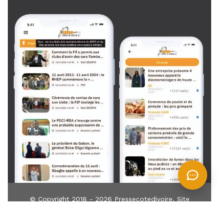
© Copyright 2018 - 2026
Pressecotedivoire
. Site
développé par
TIN
IT
Z