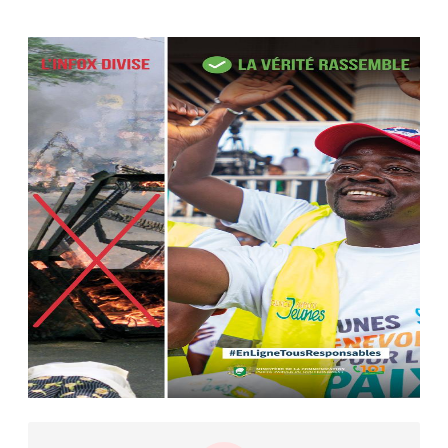
Le ministre de la Défense Sadio
Camara tué lors d’attaques...
AIP
22 avr. 2026, 16:41
Des bureaux ravagés dans un
incendie survenu à la mairie...
AIP
10 avr. 2026, 09:48
Nommé Médiateur de la
République, Gaoussou Touré prend
officiellement fonction
AIP
13 mars 2026, 10:43
Nécrologie : décès de Guillaume
Houphouët-Boigny, fils du Père
fondateur...
AIP
18 févr. 2026, 04:39