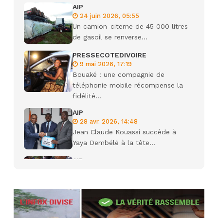
AIP
24 juin 2026, 05:55
Un camion-citerne de 45 000 litres
de gasoil se renverse...
PRESSECOTEDIVOIRE
9 mai 2026, 17:19
Bouaké : une compagnie de
téléphonie mobile récompense la
fidélité...
AIP
28 avr. 2026, 14:48
Jean Claude Kouassi succède à
Yaya Dembélé à la tête...
AIP
27 avr. 2026, 09:30
Le ministre de la Défense Sadio
Camara tué lors d’attaques...
AIP
22 avr. 2026, 16:41