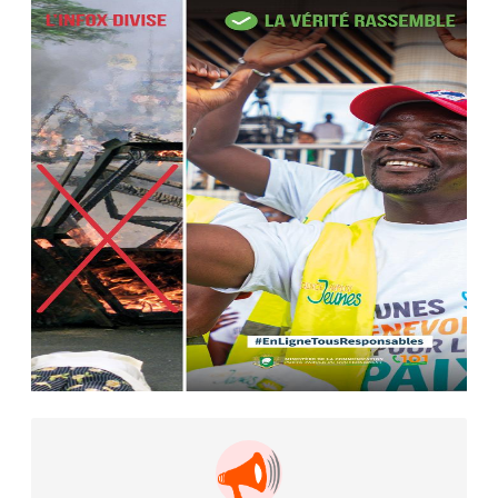
AIP
22 avr. 2026, 16:41
Des bureaux ravagés dans un
incendie survenu à la mairie...
AIP
10 avr. 2026, 09:48
Nommé Médiateur de la
République, Gaoussou Touré prend
officiellement fonction
AIP
13 mars 2026, 10:43
Nécrologie : décès de Guillaume
Houphouët-Boigny, fils du Père
fondateur...
AIP
18 févr. 2026, 04:39
12ᵉ Congrès ordinaire de l’UNJCI: la
campagne électorale reprend du...