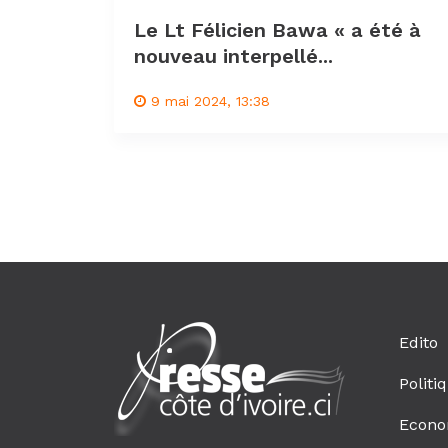
Le Lt Félicien Bawa « a été à
nouveau interpellé...
9 mai 2024, 13:38
Edito
Politi
Econo