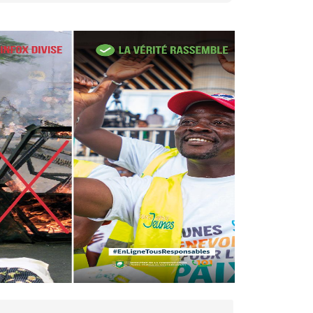
27 avr. 2026, 09:30
Le ministre de la Défense
Sadio Camara tué lors
d’attaques...
AIP
22 avr. 2026, 16:41
Des bureaux ravagés dans un
incendie survenu à la mairie...
AIP
10 avr. 2026, 09:48
Nommé Médiateur de la
République, Gaoussou Touré
prend officiellement fonction
AIP
13 mars 2026, 10:43
Nécrologie : décès de
Guillaume Houphouët-Boigny,
fils du Père fondateur...
AIP