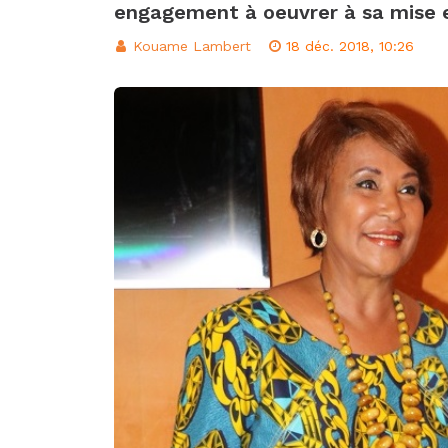
engagement à oeuvrer à sa mise 
d’intégration éco
Classement FIFA: 
Kouame Lambert
18 déc. 2018, 10:26