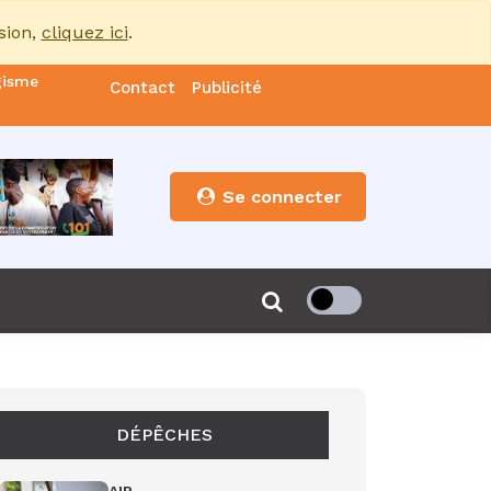
sion,
cliquez ici
.
gisme
Contact
Publicité
nde
es
Se connecter
s”
de 85
DÉPÊCHES