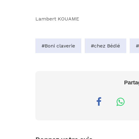
Lambert
KOUAME
#Boni claverie
#chez Bédié
#
Parta