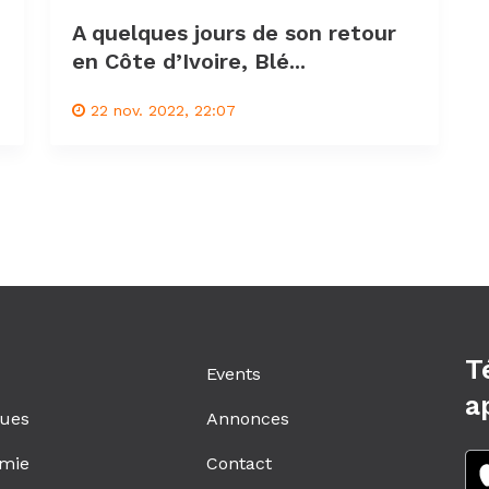
A quelques jours de son retour
en Côte d’Ivoire, Blé...
22 nov. 2022, 22:07
T
Events
a
ques
Annonces
mie
Contact