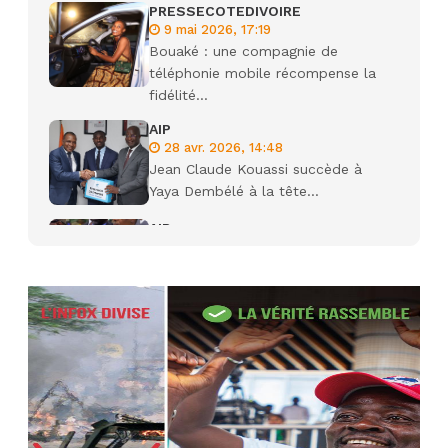
PRESSECOTEDIVOIRE
9 mai 2026, 17:19
Bouaké : une compagnie de
téléphonie mobile récompense la
fidélité...
AIP
28 avr. 2026, 14:48
Jean Claude Kouassi succède à
Yaya Dembélé à la tête...
AIP
27 avr. 2026, 09:30
Le ministre de la Défense Sadio
Camara tué lors d’attaques...
AIP
22 avr. 2026, 16:41
Des bureaux ravagés dans un
incendie survenu à la mairie...
AIP
10 avr. 2026, 09:48