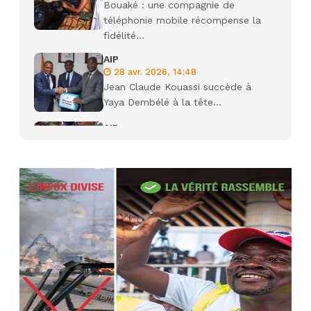
Bouaké : une compagnie de
téléphonie mobile récompense la
fidélité...
AIP
28 avr. 2026, 14:48
Jean Claude Kouassi succède à
Yaya Dembélé à la tête...
AIP
27 avr. 2026, 09:30
Le ministre de la Défense Sadio
Camara tué lors d’attaques...
AIP
22 avr. 2026, 16:41
Des bureaux ravagés dans un
incendie survenu à la mairie...
AIP
10 avr. 2026, 09:48
Nommé Médiateur de la
République, Gaoussou Touré prend