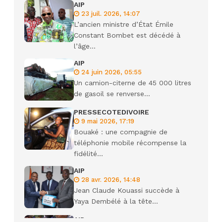
AIP
23 juil. 2026, 14:07
L’ancien ministre d’État Émile
Constant Bombet est décédé à
l’âge...
AIP
24 juin 2026, 05:55
Un camion-citerne de 45 000 litres
de gasoil se renverse...
PRESSECOTEDIVOIRE
9 mai 2026, 17:19
Bouaké : une compagnie de
téléphonie mobile récompense la
fidélité...
AIP
28 avr. 2026, 14:48
Jean Claude Kouassi succède à
Yaya Dembélé à la tête...
AIP