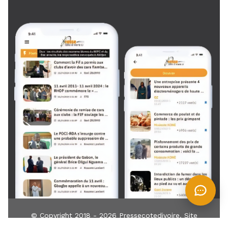
© Copyright 2018 - 2026
Pressecotedivoire
. Site
développé par
TIN
IT
Z