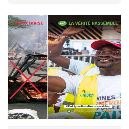
27 avr. 2026, 09:30
Le ministre de la Défense Sadio
Camara tué lors d’attaques...
AIP
22 avr. 2026, 16:41
Des bureaux ravagés dans un
incendie survenu à la mairie...
AIP
10 avr. 2026, 09:48
Nommé Médiateur de la
République, Gaoussou Touré prend
officiellement fonction
AIP
13 mars 2026, 10:43
Nécrologie : décès de Guillaume
Houphouët-Boigny, fils du Père
fondateur...
AIP
18 févr. 2026, 04:39