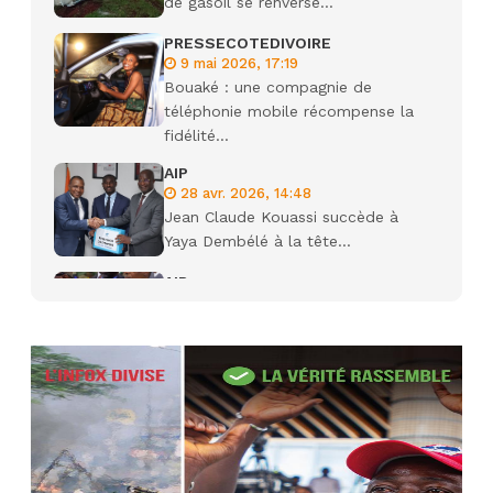
de gasoil se renverse...
PRESSECOTEDIVOIRE
9 mai 2026, 17:19
Bouaké : une compagnie de
téléphonie mobile récompense la
fidélité...
AIP
28 avr. 2026, 14:48
Jean Claude Kouassi succède à
Yaya Dembélé à la tête...
AIP
27 avr. 2026, 09:30
Le ministre de la Défense Sadio
Camara tué lors d’attaques...
AIP
22 avr. 2026, 16:41
Des bureaux ravagés dans un
incendie survenu à la mairie...