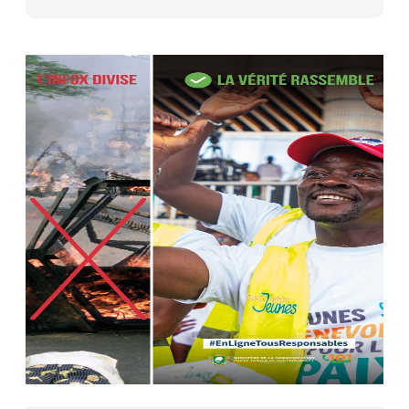
AIP
27 avr. 2026, 09:30
Le ministre de la Défense Sadio
Camara tué lors d’attaques...
AIP
22 avr. 2026, 16:41
Des bureaux ravagés dans un
incendie survenu à la mairie...
AIP
10 avr. 2026, 09:48
Nommé Médiateur de la
République, Gaoussou Touré prend
officiellement fonction
AIP
13 mars 2026, 10:43
Nécrologie : décès de Guillaume
Houphouët-Boigny, fils du Père
fondateur...
AIP