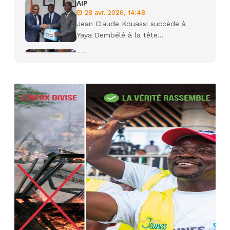
AIP
28 avr. 2026, 14:48
Jean Claude Kouassi succède à
Yaya Dembélé à la tête...
AIP
27 avr. 2026, 09:30
Le ministre de la Défense Sadio
Camara tué lors d’attaques...
AIP
22 avr. 2026, 16:41
Des bureaux ravagés dans un
incendie survenu à la mairie...
AIP
10 avr. 2026, 09:48
Nommé Médiateur de la
République, Gaoussou Touré prend
officiellement fonction
AIP
13 mars 2026, 10:43