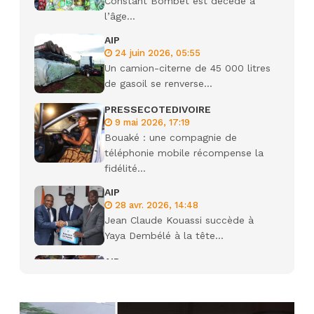
Constant Bombet est décédé à
l’âge...
AIP
24 juin 2026, 05:55
Un camion-citerne de 45 000 litres
de gasoil se renverse...
PRESSECOTEDIVOIRE
9 mai 2026, 17:19
Bouaké : une compagnie de
téléphonie mobile récompense la
fidélité...
AIP
28 avr. 2026, 14:48
Jean Claude Kouassi succède à
Yaya Dembélé à la tête...
AIP
27 avr. 2026, 09:30
Le ministre de la Défense Sadio
Camara tué lors d’attaques...