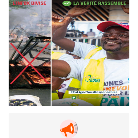
AIP
22 avr. 2026, 16:41
Des bureaux ravagés dans un
incendie survenu à la mairie...
AIP
10 avr. 2026, 09:48
Nommé Médiateur de la
République, Gaoussou Touré prend
officiellement fonction
AIP
13 mars 2026, 10:43
Nécrologie : décès de Guillaume
Houphouët-Boigny, fils du Père
fondateur...
AIP
18 févr. 2026, 04:39
12ᵉ Congrès ordinaire de l’UNJCI: la
campagne électorale reprend du...