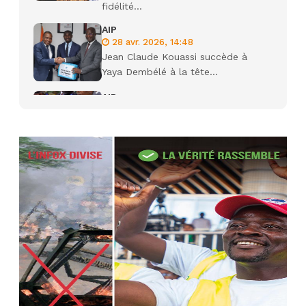
fidélité...
AIP
28 avr. 2026, 14:48
Jean Claude Kouassi succède à
Yaya Dembélé à la tête...
AIP
27 avr. 2026, 09:30
Le ministre de la Défense Sadio
Camara tué lors d’attaques...
AIP
22 avr. 2026, 16:41
Des bureaux ravagés dans un
incendie survenu à la mairie...
AIP
10 avr. 2026, 09:48
Nommé Médiateur de la
République, Gaoussou Touré prend
officiellement fonction