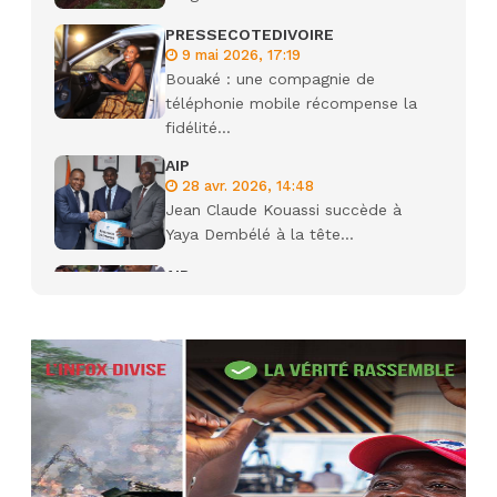
PRESSECOTEDIVOIRE
9 mai 2026, 17:19
Bouaké : une compagnie de
téléphonie mobile récompense la
fidélité...
AIP
28 avr. 2026, 14:48
Jean Claude Kouassi succède à
Yaya Dembélé à la tête...
AIP
27 avr. 2026, 09:30
Le ministre de la Défense Sadio
Camara tué lors d’attaques...
AIP
22 avr. 2026, 16:41
Des bureaux ravagés dans un
incendie survenu à la mairie...
AIP