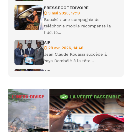
PRESSECOTEDIVOIRE
9 mai 2026, 17:19
Bouaké : une compagnie de
téléphonie mobile récompense la
fidélité...
AIP
28 avr. 2026, 14:48
Jean Claude Kouassi succède à
Yaya Dembélé à la tête...
AIP
27 avr. 2026, 09:30
Le ministre de la Défense Sadio
Camara tué lors d’attaques...
AIP
22 avr. 2026, 16:41
Des bureaux ravagés dans un
incendie survenu à la mairie...
AIP