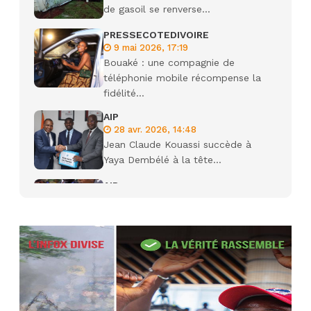
de gasoil se renverse...
PRESSECOTEDIVOIRE
9 mai 2026, 17:19
Bouaké : une compagnie de
téléphonie mobile récompense la
fidélité...
AIP
28 avr. 2026, 14:48
Jean Claude Kouassi succède à
Yaya Dembélé à la tête...
AIP
27 avr. 2026, 09:30
Le ministre de la Défense Sadio
Camara tué lors d’attaques...
AIP
22 avr. 2026, 16:41
Des bureaux ravagés dans un
incendie survenu à la mairie...