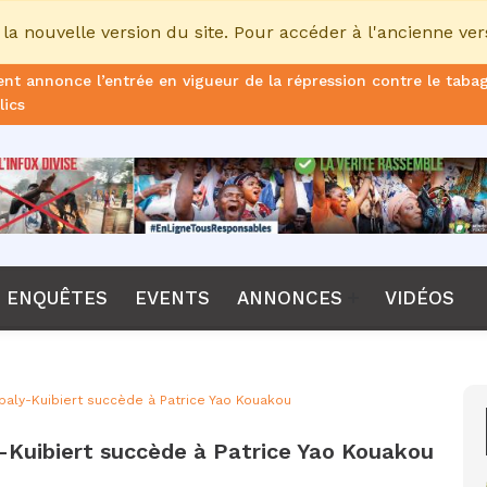
la nouvelle version du site. Pour accéder à l'ancienne ver
nt annonce l’entrée en vigueur de la répression contre le taba
lics
ans de prison ferme pour le DG, plus de 51 milliards FCFA d’ame
once le non-renouvellement du contrat d'Emerse Faé à la tête d
dane, nouveau sélectionneur de l’équipe de France
Diomaye Faye lance son parti “Kiiraay, les Patriotes républicain
ENQUÊTES
EVENTS
ANNONCES
VIDÉOS
a CPI, Karim Khan, démis de ses fonctions par les États parties
F annonce que la compétition passera de 24 à 28 équipes
ibaly-Kuibiert succède à Patrice Yao Kouakou
tant Bombet, ancien ministre de l'Intérieur est décédé à l'âge 
y-Kuibiert succède à Patrice Yao Kouakou
me le lancement de l’ECO en 2027 et accélère son agenda