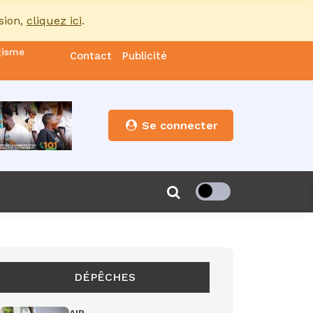
sion,
cliquez ici
.
gisme
Contact
Publicité
nde
es
Se connecter
s”
de 85
DÉPÊCHES