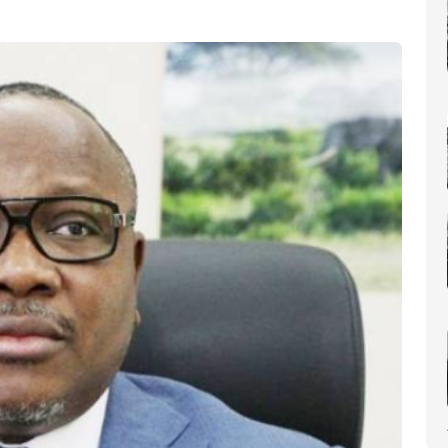
nomique(AIP)
La Côte d'Ivoire occupe le 6ème rang africain et la 31e place m