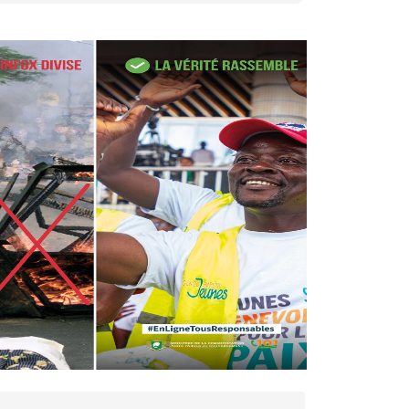
27 avr. 2026, 09:30
Le ministre de la Défense
Sadio Camara tué lors
d’attaques...
AIP
22 avr. 2026, 16:41
Des bureaux ravagés dans un
incendie survenu à la mairie...
AIP
10 avr. 2026, 09:48
Nommé Médiateur de la
République, Gaoussou Touré
prend officiellement fonction
AIP
13 mars 2026, 10:43
Nécrologie : décès de
Guillaume Houphouët-Boigny,
fils du Père fondateur...
AIP