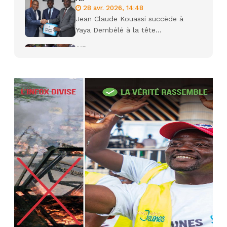
28 avr. 2026, 14:48
Jean Claude Kouassi succède à
Yaya Dembélé à la tête...
AIP
27 avr. 2026, 09:30
Le ministre de la Défense Sadio
Camara tué lors d’attaques...
AIP
22 avr. 2026, 16:41
Des bureaux ravagés dans un
incendie survenu à la mairie...
AIP
10 avr. 2026, 09:48
Nommé Médiateur de la
République, Gaoussou Touré prend
officiellement fonction
AIP
13 mars 2026, 10:43