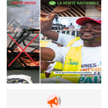
AIP
22 avr. 2026, 16:41
Des bureaux ravagés dans un
incendie survenu à la mairie...
AIP
10 avr. 2026, 09:48
Nommé Médiateur de la
République, Gaoussou Touré prend
officiellement fonction
AIP
13 mars 2026, 10:43
Nécrologie : décès de Guillaume
Houphouët-Boigny, fils du Père
fondateur...
AIP
18 févr. 2026, 04:39
12ᵉ Congrès ordinaire de l’UNJCI: la
campagne électorale reprend du...