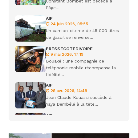
Constant Bombet est décédé à
l’âge...
AIP
24 juin 2026, 05:55
Un camion-citerne de 45 000 litres
de gasoil se renverse...
PRESSECOTEDIVOIRE
9 mai 2026, 17:19
Bouaké : une compagnie de
téléphonie mobile récompense la
fidélité...
AIP
28 avr. 2026, 14:48
Jean Claude Kouassi succède à
Yaya Dembélé à la tête...
AIP
27 avr. 2026, 09:30
Le ministre de la Défense Sadio
Camara tué lors d’attaques...