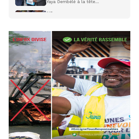
Yaya Dembélé à la tête...
AIP
27 avr. 2026, 09:30
Le ministre de la Défense Sadio
Camara tué lors d’attaques...
AIP
22 avr. 2026, 16:41
Des bureaux ravagés dans un
incendie survenu à la mairie...
AIP
10 avr. 2026, 09:48
Nommé Médiateur de la
République, Gaoussou Touré prend
officiellement fonction
AIP
13 mars 2026, 10:43
Nécrologie : décès de Guillaume
Houphouët-Boigny, fils du Père
fondateur...