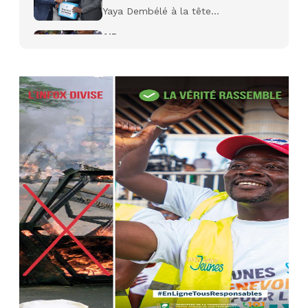
Yaya Dembélé à la tête...
AIP
27 avr. 2026, 09:30
Le ministre de la Défense Sadio
Camara tué lors d’attaques...
AIP
22 avr. 2026, 16:41
Des bureaux ravagés dans un
incendie survenu à la mairie...
AIP
10 avr. 2026, 09:48
Nommé Médiateur de la
République, Gaoussou Touré prend
officiellement fonction
AIP
13 mars 2026, 10:43
Nécrologie : décès de Guillaume
Houphouët-Boigny, fils du Père