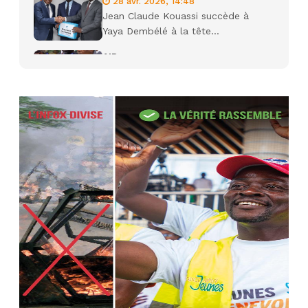
28 avr. 2026, 14:48
Jean Claude Kouassi succède à
Yaya Dembélé à la tête...
AIP
27 avr. 2026, 09:30
Le ministre de la Défense Sadio
Camara tué lors d’attaques...
AIP
22 avr. 2026, 16:41
Des bureaux ravagés dans un
incendie survenu à la mairie...
AIP
10 avr. 2026, 09:48
Nommé Médiateur de la
République, Gaoussou Touré prend
officiellement fonction
AIP
13 mars 2026, 10:43
Nécrologie : décès de Guillaume