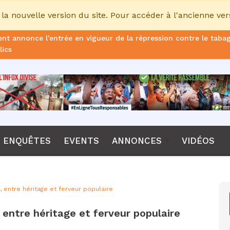
la nouvelle version du site. Pour accéder à l'ancienne ver
nt annonce l’entrée en vigueur de la répression contre le taba
lics
ans de prison ferme pour le DG, plus de 51 milliards FCFA d’ame
once le non-renouvellement du contrat d'Emerse Faé à la tête d
dane, nouveau sélectionneur de l’équipe de France
Diomaye Faye lance son parti “Kiiraay, les Patriotes républicain
ENQUÊTES
EVENTS
ANNONCES
VIDÉOS
a CPI, Karim Khan, démis de ses fonctions par les États parties
F annonce que la compétition passera de 24 à 28 équipes
e, entre héritage et ferveur populaire
tant Bombet, ancien ministre de l'Intérieur est décédé à l'âge 
, entre héritage et ferveur populaire
me le lancement de l’ECO en 2027 et accélère son agenda