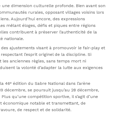
te une dimension culturelle profonde. Bien avant son
s communautés rurales, opposant villages voisins lors
nciens. Aujourd’hui encore, des expressions
ales mêlant éloges, défis et piques entre régions
elles contribuent à préserver l’authenticité de la
é nationale.
 des ajustements visant à promouvoir le fair-play et
spectant l’esprit originel de la discipline. Si
t les anciennes règles, sans temps mort ni
aduisent la volonté d’adapter la lutte aux exigences
la 46ᵉ édition du Sabre National dans l’arène
 19 décembre, se poursuit jusqu’au 28 décembre,
Plus qu’une compétition sportive, il s’agit d’une
ct économique notable et transmettant, de
avoure, de respect et de solidarité.