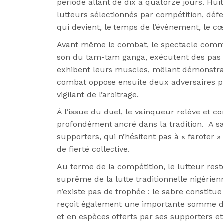
période allant de dix à quatorze jours. Hu
lutteurs sélectionnés par compétition, déf
qui devient, le temps de l’événement, le cœ
Avant même le combat, le spectacle comme
son du tam-tam ganga, exécutent des pas 
exhibent leurs muscles, mêlant démonstrat
combat oppose ensuite deux adversaires p
vigilant de l’arbitrage.
À l’issue du duel, le vainqueur relève et c
profondément ancré dans la tradition. A sa 
supporters, qui n’hésitent pas à « faroter 
de fierté collective.
Au terme de la compétition, le lutteur rest
suprême de la lutte traditionnelle nigérienn
n’existe pas de trophée : le sabre constitue
reçoit également une importante somme d
et en espèces offerts par ses supporters et