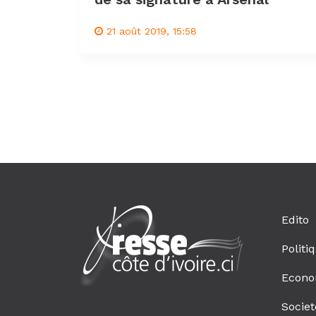
21 août 2019, 15:58
Edito
Politi
Econo
Societ