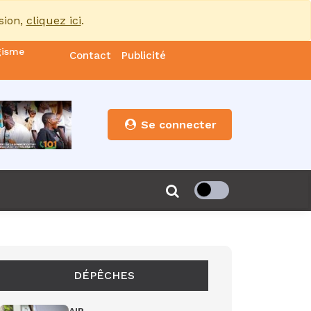
sion,
cliquez ici
.
gisme
Contact
Publicité
nde
es
Se connecter
s”
de 85
DÉPÊCHES