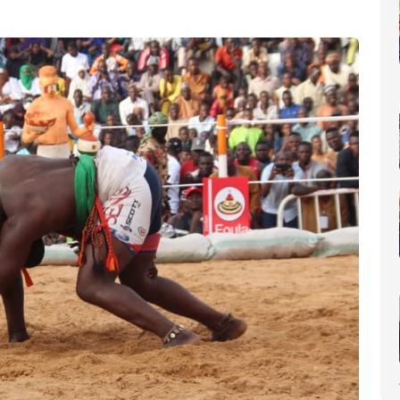
nomique(AIP)
La Côte d'Ivoire occupe le 6ème rang africain et la 31e place m