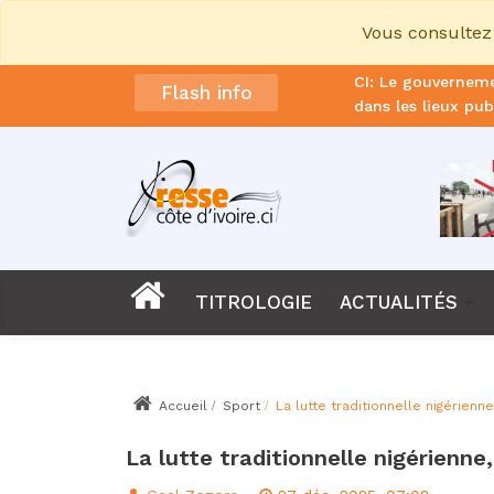
Vous consultez 
CI: Le gouverneme
Flash info
dans les lieux pub
Affaire KDS : 20 
contre la société
Foot : La FIF ann
Éléphants
Foot: Zinédine Zi
Sénégal: Bassirou 
TITROLOGIE
ACTUALITÉS
Le procureur de l
CAN 2027 : La CA
Accueil
Sport
La lutte traditionnelle nigérienn
Deuil : Émile Cons
ans
La lutte traditionnelle nigérienne
La CEDEAO confir