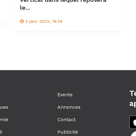
le...
3 janv. 2023, 14:34
T
Events
a
ques
Annonces
mie
Contact
é
Publicité