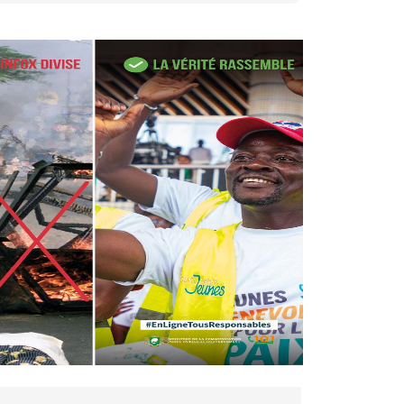
27 avr. 2026, 09:30
Le ministre de la Défense
Sadio Camara tué lors
d’attaques...
AIP
22 avr. 2026, 16:41
Des bureaux ravagés dans un
incendie survenu à la mairie...
AIP
10 avr. 2026, 09:48
Nommé Médiateur de la
République, Gaoussou Touré
prend officiellement fonction
AIP
13 mars 2026, 10:43
Nécrologie : décès de
Guillaume Houphouët-Boigny,
fils du Père fondateur...
AIP