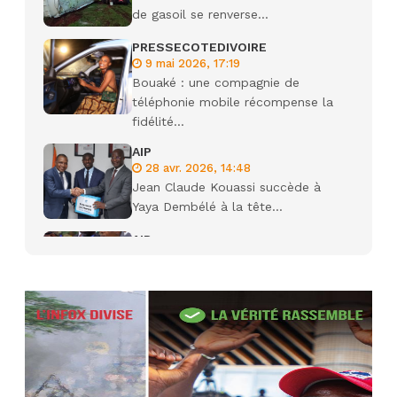
de gasoil se renverse...
PRESSECOTEDIVOIRE
9 mai 2026, 17:19
Bouaké : une compagnie de
téléphonie mobile récompense la
fidélité...
AIP
28 avr. 2026, 14:48
Jean Claude Kouassi succède à
Yaya Dembélé à la tête...
AIP
27 avr. 2026, 09:30
Le ministre de la Défense Sadio
Camara tué lors d’attaques...
AIP
22 avr. 2026, 16:41
Des bureaux ravagés dans un
incendie survenu à la mairie...