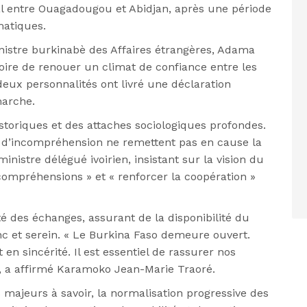
l entre Ouagadougou et Abidjan, après une période
atiques.
istre burkinabè des Affaires étrangères, Adama
voire de renouer un climat de confiance entre les
 deux personnalités ont livré une déclaration
marche.
istoriques et des attaches sociologiques profondes.
 d’incompréhension ne remettent pas en cause la
ministre délégué ivoirien, insistant sur la vision du
 incompréhensions » et « renforcer la coopération »
 des échanges, assurant de la disponibilité du
c et serein. « Le Burkina Faso demeure ouvert.
en sincérité. Il est essentiel de rassurer nos
», a affirmé Karamoko Jean-Marie Traoré.
 majeurs à savoir, la normalisation progressive des