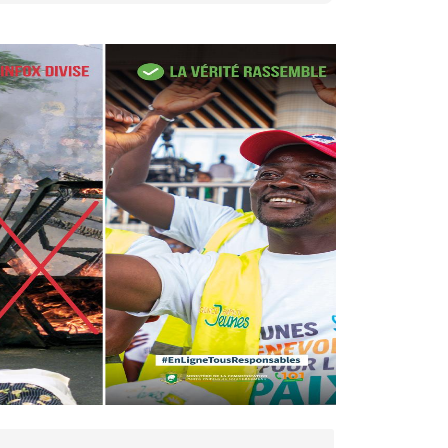
27 avr. 2026, 09:30
Le ministre de la Défense
Sadio Camara tué lors
d’attaques...
AIP
22 avr. 2026, 16:41
Des bureaux ravagés dans un
incendie survenu à la mairie...
AIP
10 avr. 2026, 09:48
Nommé Médiateur de la
République, Gaoussou Touré
prend officiellement fonction
AIP
13 mars 2026, 10:43
Nécrologie : décès de
Guillaume Houphouët-Boigny,
fils du Père fondateur...
AIP