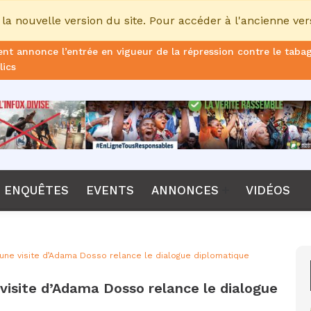
la nouvelle version du site. Pour accéder à l'ancienne ver
nt annonce l’entrée en vigueur de la répression contre le taba
lics
ans de prison ferme pour le DG, plus de 51 milliards FCFA d’ame
once le non-renouvellement du contrat d'Emerse Faé à la tête d
dane, nouveau sélectionneur de l’équipe de France
Diomaye Faye lance son parti “Kiiraay, les Patriotes républicain
ENQUÊTES
EVENTS
ANNONCES
VIDÉOS
a CPI, Karim Khan, démis de ses fonctions par les États parties
F annonce que la compétition passera de 24 à 28 équipes
: une visite d’Adama Dosso relance le dialogue diplomatique
tant Bombet, ancien ministre de l'Intérieur est décédé à l'âge 
 visite d’Adama Dosso relance le dialogue
me le lancement de l’ECO en 2027 et accélère son agenda