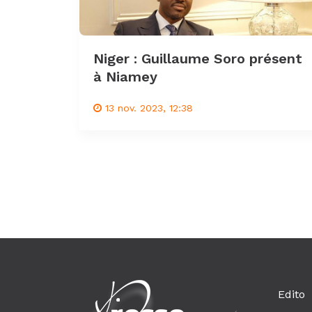
Niger : Guillaume Soro présent
à Niamey
13 nov. 2023, 12:38
Edito