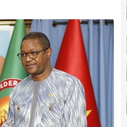
nomique(AIP)
La Côte d'Ivoire occupe le 6ème rang africain et la 31e place m