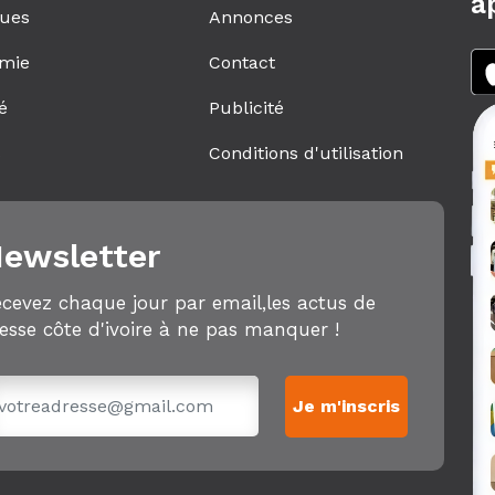
a
ques
Annonces
mie
Contact
é
Publicité
s
Conditions d'utilisation
ewsletter
cevez chaque jour par email,les actus de
esse côte d'ivoire à ne pas manquer !
Je m'inscris