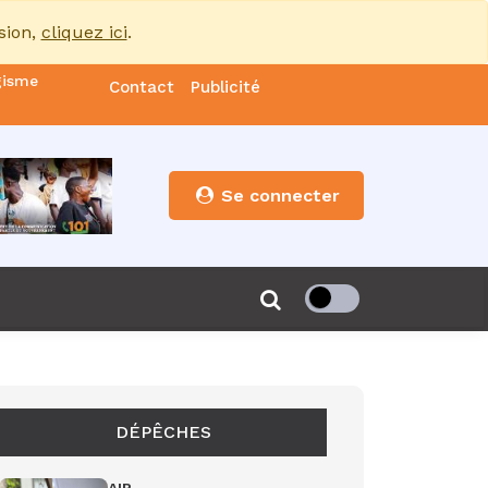
sion,
cliquez ici
.
gisme
Contact
Publicité
nde
es
Se connecter
s”
de 85
DÉPÊCHES