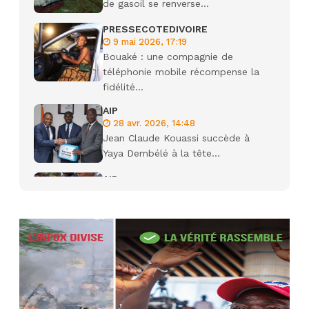
de gasoil se renverse...
PRESSECOTEDIVOIRE
9 mai 2026, 17:19
Bouaké : une compagnie de
téléphonie mobile récompense la
fidélité...
AIP
28 avr. 2026, 14:48
Jean Claude Kouassi succède à
Yaya Dembélé à la tête...
AIP
27 avr. 2026, 09:30
Le ministre de la Défense Sadio
Camara tué lors d’attaques...
AIP
22 avr. 2026, 16:41
Des bureaux ravagés dans un
incendie survenu à la mairie...